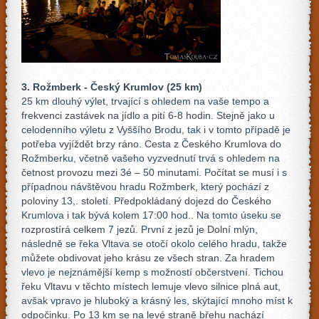
3. Rožmberk - Český Krumlov (25 km)
25 km dlouhý výlet, trvající s ohledem na vaše tempo a
frekvenci zastávek na jídlo a pití 6-8 hodin. Stejně jako u
celodenního výletu z Vyššího Brodu, tak i v tomto případě je
potřeba vyjíždět brzy ráno. Cesta z Českého Krumlova do
Rožmberku, včetně vašeho vyzvednutí trvá s ohledem na
četnost provozu mezi 3é – 50 minutami. Počítat se musí i s
případnou návštěvou hradu Rožmberk, který pochází z
poloviny 13,. století. Předpokládaný dojezd do Českého
Krumlova i tak bývá kolem 17:00 hod.. Na tomto úseku se
rozprostírá celkem 7 jezů. První z jezů je Dolní mlýn,
následně se řeka Vltava se otočí okolo celého hradu, takže
můžete obdivovat jeho krásu ze všech stran. Za hradem
vlevo je nejznámější kemp s možností občerstvení. Tichou
řeku Vltavu v těchto místech lemuje vlevo silnice plná aut,
avšak vpravo je hluboký a krásný les, skýtající mnoho míst k
odpočinku. Po 13 km se na levé straně břehu nachází