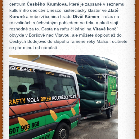
centrum
Českého Krumlova
, které je zapsané v seznamu
kulturního dědictví Unesco, cisterciácký klášter ve
Zlaté
Koruně
a nebo zřícenina hradu
Dívčí Kámen
- relax na
rozvalinách s úchvatným pohledem na řeku a okolí stojí
rozhodně za to. Cesta na raftu či kánoi na
Vltavě
končí
obvykle v Boršově nad Vltavou, ale můžete doplout až do
Českých Budějovic do slepého ramene řeky Malše.. ocitnete
se pár minut od náměstí.