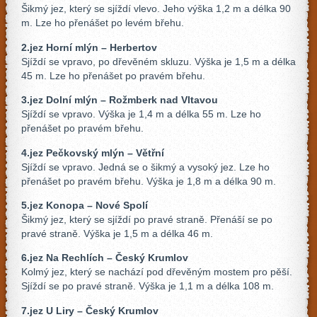
Šikmý jez, který se sjíždí vlevo. Jeho výška 1,2 m a délka 90
m. Lze ho přenášet po levém břehu.
2.jez Horní mlýn – Herbertov
Sjíždí se vpravo, po dřevěném skluzu. Výška je 1,5 m a délka
45 m. Lze ho přenášet po pravém břehu.
3.jez Dolní mlýn – Rožmberk nad Vltavou
Sjíždí se vpravo. Výška je 1,4 m a délka 55 m. Lze ho
přenášet po pravém břehu.
4.jez Pečkovský mlýn – Větřní
Sjíždí se vpravo. Jedná se o šikmý a vysoký jez. Lze ho
přenášet po pravém břehu. Výška je 1,8 m a délka 90 m.
5.jez Konopa – Nové Spolí
Šikmý jez, který se sjíždí po pravé straně. Přenáší se po
pravé straně. Výška je 1,5 m a délka 46 m.
6.jez Na Rechlích – Český Krumlov
Kolmý jez, který se nachází pod dřevěným mostem pro pěší.
Sjíždí se po pravé straně. Výška je 1,1 m a délka 108 m.
7.jez U Liry – Český Krumlov