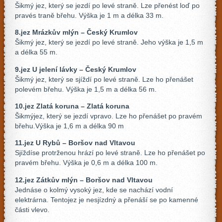
Šikmý jez, který se jezdí po levé straně. Lze přenést loď po
pravés traně břehu. Výška je 1 m a délka 33 m.
8.jez Mrázkův mlýn – Český Krumlov
Šikmý jez, který se jezdí po levé straně. Jeho výška je 1,5 m
a délka 55 m.
9.jez U jelení lávky – Český Krumlov
Šikmý jez, který se sjíždí po levé straně. Lze ho přenášet
polevém břehu. Výška je 1,5 m a délka 56 m.
10.jez Zlatá koruna – Zlatá koruna
Šikmýjez, který se jezdí vpravo. Lze ho přenášet po pravém
břehu.Výška je 1,6 m a délka 90 m
11.jez U Rybů – Boršov nad Vltavou
Sjíždíse protrženou hrází po levé straně. Lze ho přenášet po
pravém břehu. Výška je 0,6 m a délka 100 m.
12.jez Zátkův mlýn – Boršov nad Vltavou
Jednáse o kolmý vysoký jez, kde se nachází vodní
elektrárna. Tentojez je nesjízdný a přenáší se po kamenné
části vlevo.