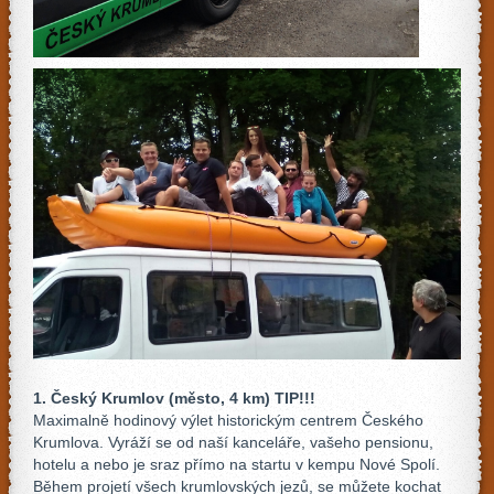
1. Český Krumlov (město, 4 km) TIP!!!
Maximalně hodinový výlet historickým centrem Českého
Krumlova. Vyráží se od naší kanceláře, vašeho pensionu,
hotelu a nebo je sraz přímo na startu v kempu Nové Spolí.
Během projetí všech krumlovských jezů, se můžete kochat