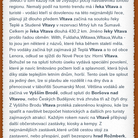
Svědčí o tom každý rok se zvyšující počty návštěvníků tohoto
regionu. Nemalý podíl na tomto trendu má i
řeka Vltava
a
turisté - vodáci kteří si dovolenou na této nejznámější řece,
plánují již dlouho předem.
Vltava
začíná na soutoku řeky
Teplé a Studené
Vltavy
v rezervaci Mrtvý luh na Šumavě.
Celkem je
řeka Vltava
dlouhá 430,2 km. Jméno
řeky Vltava
prošlo řadou obměn: Wilth, Fuldaha,Wlitawa,Wltaua,Wulta -
to jsou jen některé z názvů, které řeka během staletí měla.
Pro vodáky začíná být zajímavá již Teplá
Vltava
a to od obce
Lenora, odkud se sjíždí do Nové Pece tzv. Horní
Vltava
.
Bohužel se na splutí tohoto úseku vydává speciální povolení,
které je navíc limitováno počtem lodí a splavností, která bývá
díky stále teplejším letním dnům, horší. Tento úsek lze splout
za jediný den, lze si plavbu ale rozdělit i na dny dva a
přenocovat v tábořišti Soumarský Most. Většina vodáků ale
začíná ve
Vyšším Brodě
, odkud splutí do
Boršova nad
Vltavou
, nebo Českých Budějovic trvá zhruba tři až čtyři dny.
Z Vyššího Brodu
Vltava
protéká zalesněnou krajinou, kde lze
spatřit a navštivit bezpočet historických a dalších pro turisty
zajímavých atrakcí. Každým rokem navíc na
Vltavě
přibývají
další občerstvovací zastávky, kiosky a kempy. Z
nejznámějších zastávek,které určitě cestou stojí za
zastavení, nebo přespání, patří bezesporu
hrad Rožmberk
,