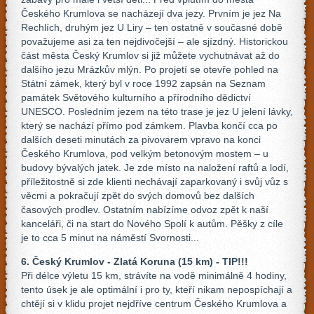
Českého Krumlova se nacházejí dva jezy. Prvním je jez Na
Rechlích, druhým jez U Liry – ten ostatně v současné době
považujeme asi za ten nejdivočejší – ale sjízdný. Historickou
část města Český Krumlov si již můžete vychutnávat až do
dalšího jezu Mrázkův mlýn. Po projetí se otevře pohled na
Státní zámek, který byl v roce 1992 zapsán na Seznam
památek Světového kulturního a přírodního dědictví
UNESCO. Posledním jezem na této trase je jez U jelení lávky,
který se nachází přímo pod zámkem. Plavba končí cca po
dalších deseti minutách za pivovarem vpravo na konci
Českého Krumlova, pod velkým betonovým mostem – u
budovy bývalých jatek. Je zde místo na naložení raftů a lodí,
příležitostně si zde klienti nechávají zaparkovaný i svůj vůz s
věcmi a pokračují zpět do svých domovů bez dalších
časových prodlev. Ostatním nabízíme odvoz zpět k naší
kanceláři, či na start do Nového Spolí k autům. Pěšky z cíle
je to cca 5 minut na náměstí Svornosti...
6. Český Krumlov - Zlatá Koruna (15 km) - TIP!!!
Při délce výletu 15 km, strávíte na vodě minimálně 4 hodiny,
tento úsek je ale optimální i pro ty, kteří nikam nepospíchají a
chtějí si v klidu projet nejdříve centrum Českého Krumlova a