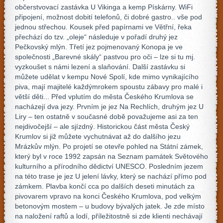
občerstvovací zastávka U Vikinga a kemp Pískárny. WiFi
připojení, možnost dobití telefonů, či dobré gastro.. vše pod
jednou střechou. Kousek před papírnami ve Větřní, řeka
přechází do tzv. „oleje“ následuje v pořadí druhý jez
Pečkovský mlýn. Třetí jez pojmenovaný Konopa je ve
společnosti „Barevné skály“ pastvou pro oči – lze si tu mj.
vyzkoušet s námi lezení a slaňování. Další zastávku si
můžete udělat v kempu Nové Spolí, kde mimo vynikajícího
piva, mají majitelé každýmrokem spoustu zábavy pro malé i
větší děti... Před vplutím do města Českého Krumlova se
nacházejí dva jezy. Prvním je jez Na Rechlích, druhým jez U
Liry – ten ostatně v současné době považujeme asi za ten
nejdivočejší – ale sjízdný. Historickou část města Český
Krumlov si již můžete vychutnávat až do dalšího jezu
Mrázkův mlýn. Po projetí se otevře pohled na Státní zámek,
který byl v roce 1992 zapsán na Seznam památek Světového
kulturního a přírodního dědictví UNESCO. Posledním jezem
na této trase je jez U jelení lávky, který se nachází přímo pod
zámkem. Plavba končí cca po dalších deseti minutách za
pivovarem vpravo na konci Českého Krumlova, pod velkým
betonovým mostem – u budovy bývalých jatek. Je zde místo
na naložení raftů a lodí, příležitostně si zde klienti nechávají