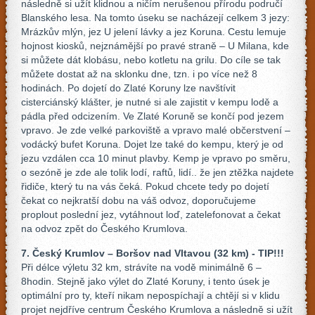
následně si užít klidnou a ničím nerušenou přírodu područí
Blanského lesa. Na tomto úseku se nacházejí celkem 3 jezy:
Mrázkův mlýn, jez U jelení lávky a jez Koruna. Cestu lemuje
hojnost kiosků, nejznámější po pravé straně – U Milana, kde
si můžete dát klobásu, nebo kotletu na grilu. Do cíle se tak
můžete dostat až na sklonku dne, tzn. i po více než 8
hodinách. Po dojetí do Zlaté Koruny lze navštívit
cisterciánský klášter, je nutné si ale zajistit v kempu lodě a
pádla před odcizením. Ve Zlaté Koruně se končí pod jezem
vpravo. Je zde velké parkoviště a vpravo malé občerstvení –
vodácký bufet Koruna. Dojet lze také do kempu, který je od
jezu vzdálen cca 10 minut plavby. Kemp je vpravo po směru,
o sezóně je zde ale tolik lodí, raftů, lidí.. že jen ztěžka najdete
řidiče, který tu na vás čeká. Pokud chcete tedy po dojetí
čekat co nejkratší dobu na váš odvoz, doporučujeme
proplout poslední jez, vytáhnout loď, zatelefonovat a čekat
na odvoz zpět do Českého Krumlova.
7. Český Krumlov – Boršov nad Vltavou (32 km) - TIP!!!
Při délce výletu 32 km, strávíte na vodě minimálně 6 –
8hodin. Stejně jako výlet do Zlaté Koruny, i tento úsek je
optimální pro ty, kteří nikam nepospíchají a chtějí si v klidu
projet nejdříve centrum Českého Krumlova a následně si užít