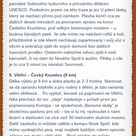
památek Světového kulturního a přírodního dědictví
UNESCO. Posledním jezem na této trase je jez U jelení lávky,
který se nachází přímo pod zámkem. Plavba končí cca po
dalších deseti minutách za pivovarem vpravo na konci
Českého Krumlova, pod velkým betonovým mostem – u
budovy bývalých jatek. Je zde místo na naložení raftů a lodí,
příležitostně si zde klienti nechávají zaparkovaný i svůj vůz s
věcmi a pokračují zpět do svých domovů bez dalších
časových prodlev. Ostatním nabízíme odvoz zpět k naší
kanceláři, či na start do Nového Spolí k autům. Pěšky z cíle
je to cca 5 minut na náměstí Svornosti...
5. Větřní – Český Krumlov (8 km)
Délka výletu je 8 km a doba plavby je 2-3 hodiny. Startovat
se dá opravdu kdykoliv a pro rodiny s dětmi, je tato varianta
velmi oblíbená… Po vyplutí, kousek za papírnami ve Větřní,
řeka přechází do tzv. „oleje“ následuje v pořadí první jez
pojmenovaný Konopa - ve společnosti „Barevné skály“ je
skutečnou pastvou pro oči – lze si tu mj. vyzkoušet s námi
lezení a slaňování na více než 30 metrovém skalním masivu.
Další zastávku si můžete udělat v kempu Nové Spolí, kde
mimo vynikajícího piva, mají majitelé každým rokem spoustu
zábavy pro malé i větší děti... Před vplutím do města