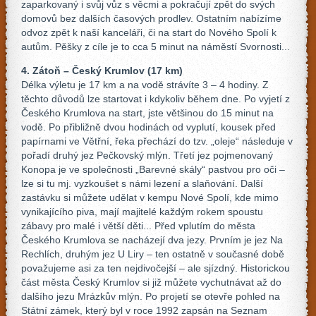
zaparkovaný i svůj vůz s věcmi a pokračují zpět do svých
domovů bez dalších časových prodlev. Ostatním nabízíme
odvoz zpět k naší kanceláři, či na start do Nového Spolí k
autům. Pěšky z cíle je to cca 5 minut na náměstí Svornosti...
4. Zátoň – Český Krumlov
(17 km)
Délka výletu je 17 km a na vodě strávíte 3 – 4 hodiny. Z
těchto důvodů lze startovat i kdykoliv během dne. Po vyjetí z
Českého Krumlova na start, jste většinou do 15 minut na
vodě. Po přibližně dvou hodinách od vyplutí, kousek před
papírnami ve Větřní, řeka přechází do tzv. „oleje“ následuje v
pořadí druhý jez Pečkovský mlýn. Třetí jez pojmenovaný
Konopa je ve společnosti „Barevné skály“ pastvou pro oči –
lze si tu mj. vyzkoušet s námi lezení a slaňování. Další
zastávku si můžete udělat v kempu Nové Spolí, kde mimo
vynikajícího piva, mají majitelé každým rokem spoustu
zábavy pro malé i větší děti... Před vplutím do města
Českého Krumlova se nacházejí dva jezy. Prvním je jez Na
Rechlích, druhým jez U Liry – ten ostatně v současné době
považujeme asi za ten nejdivočejší – ale sjízdný. Historickou
část města Český Krumlov si již můžete vychutnávat až do
dalšího jezu Mrázkův mlýn. Po projetí se otevře pohled na
Státní zámek, který byl v roce 1992 zapsán na Seznam