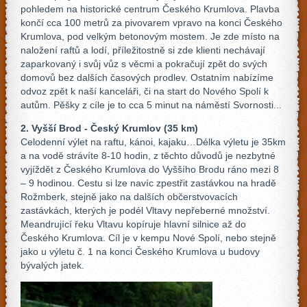
pohledem na historické centrum Českého Krumlova. Plavba
končí cca 100 metrů za pivovarem vpravo na konci Českého
Krumlova, pod velkým betonovým mostem. Je zde místo na
naložení raftů a lodí, příležitostně si zde klienti nechávají
zaparkovaný i svůj vůz s věcmi a pokračují zpět do svých
domovů bez dalších časových prodlev. Ostatním nabízíme
odvoz zpět k naší kanceláři, či na start do Nového Spolí k
autům. Pěšky z cíle je to cca 5 minut na náměstí Svornosti...
2. Vyšší Brod - Český Krumlov (35 km)
Celodenní výlet na raftu, kánoi, kajaku…Délka výletu je 35km
a na vodě strávíte 8-10 hodin, z těchto důvodů je nezbytné
vyjíždět z Českého Krumlova do Vyššího Brodu ráno mezi 8
– 9 hodinou. Cestu si lze navíc zpestřit zastávkou na hradě
Rožmberk, stejně jako na dalších občerstvovacích
zastávkách, kterých je podél Vltavy nepřeberné množství.
Meandrující řeku Vltavu kopíruje hlavní silnice až do
Českého Krumlova. Cíl je v kempu Nové Spolí, nebo stejně
jako u výletu č. 1 na konci Českého Krumlova u budovy
bývalých jatek.