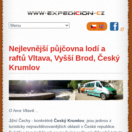
Expedicion.cz
Nejlevnější půjčovna lodí a
raftů Vltava, Vyšší Brod, Český
Krumlov
O řece Vltavě....
Jižní Čechy - konkrétně
Český Krumlov
, jsou jednou z
turisticky nejnavštěvovanějších oblastí v České republice.