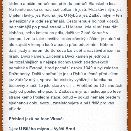
klidnou a ničím nerušenou přírodu područí Blanského lesa.
Na tomto úseku se nachází celkem 5 jezů: Mrázkův mlýn, jez
U jelení lávky, jez Koruna, jez U Rybů a jez Zátkův mlýn – ten
je nesjízdný a lodě se přenáší. Cestu lemuje hojnost kiosků,
nejznámější po pravé straně – U Milana, kde si můžete dát
klobásu, nebo kotletu na grilu, další ve Zlaté Koruně v
kempu. Lze tu také navštívit cisterciánský klášter, je nutné si
ale zajistit v kempu lodě a pádla před odcizením. Během
další jízdy směrem do Boršova lze vidět a navštívit zříceninu
hradu Dívčí kámen. Zřícenina Dívčí kámen je jednou z
nejrozsáhlejších a nejlépe dochovaných středověkých
památek v Evropě. Hrad pochází z roku 1349 a byl založen
Rožmberky. Další v pořadí je jez u Rybů a těsně před cílem
jez Zátkův mlýn, vpravo futuristicky vyhlížející fabrika na
těstoviny značí, že jste skoro v cíli… Přibližně po 10 minutách
jízdy od posledního jezu U Zátkova mlýna, následuje po levé
straně kemp Poslední štace, odtud – pokud nemáte předem
sjednanou dobu svozu, zatelefonujete a náš řidič pro vás
přijede.
Přehled jezů na řece Vltavě:
1.jez U Bílého mlýna – Vyšší Brod