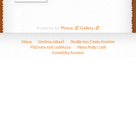
Powered by
Phoca
Gallery
Vltava
Výměna odkazů
Shuttle bus Cesky Krumlov
Půjčovna lodí LoděKoza
Vltava Rafty Lodě
Koloběžky Krumlov